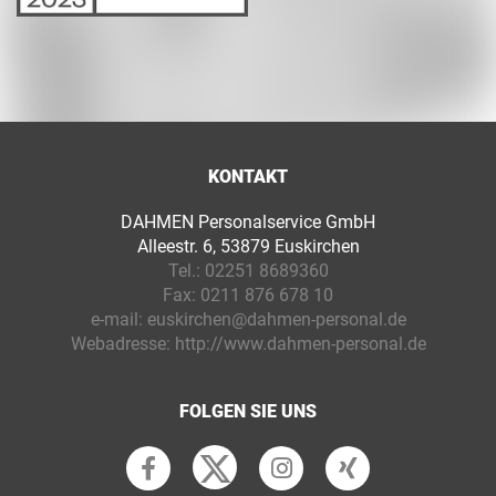
KONTAKT
DAHMEN Personalservice GmbH
Alleestr. 6, 53879 Euskirchen
Tel.:
02251 8689360
Fax:
0211 876 678 10
e-mail:
euskirchen@dahmen-personal.de
Webadresse:
http://www.dahmen-personal.de
FOLGEN SIE UNS