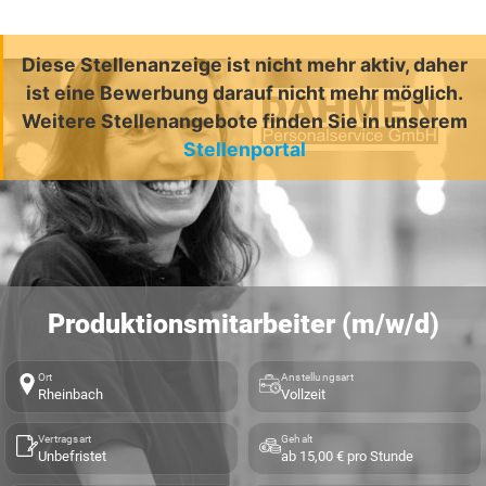
Diese Stellenanzeige ist nicht mehr aktiv, daher
ist eine Bewerbung darauf nicht mehr möglich.
Weitere Stellenangebote finden Sie in unserem
Stellenportal
Produktionsmitarbeiter (m/w/d)
Ort
Anstellungsart
Rheinbach
Vollzeit
Vertragsart
Gehalt
Unbefristet
ab 15,00 € pro Stunde