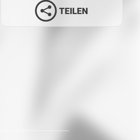
TEILEN
Facebook
Twitter
LinkedIn
Xing
Whatsapp
E-Mail