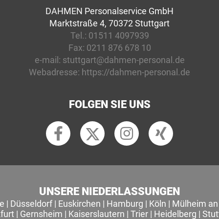
DAHMEN Personalservice GmbH
Marktstraße 4, 70372 Stuttgart
Tel.:
01511 4097939
Fax:
0211 876 678 10
e-mail:
stuttgart@dahmen-personal.de
Webadresse:
https://dahmen-personal.de
FOLGEN SIE UNS
UNSERE NIEDERLASSUNGEN
le
|
Düsseldorf
|
Euskirchen
|
Hamburg
|
Köln
|
Mülheim an 
furt
|
Gernsheim
|
Kaiserslautern
|
Trier
|
Heidelberg
|
Stut