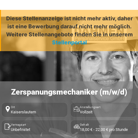
Diese Stellenanzeige ist nicht mehr aktiv, daher
ist eine Bewerbung darauf nicht mehr möglich.
Weitere Stellenangebote finden Sie in unserem
Stellenportal
Zerspanungsmechaniker (m/w/d)
Ort
Anstellungsart
Kaiserslautern
Vollzeit
Vertragsart
Gehalt
Unbefristet
18,00 € - 22,00 € pro Stunde