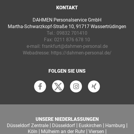
KONTAKT
DAHMEN Personalservice GmbH
Martha-Schwarzkopf-Straße 10, 91717 Wassertrüdingen
Tel.:
09832 701410
Fax:
0211 876 678 10
e-mail:
frankfurt@dahmen-personal.de
Webadresse:
https://dahmen-personal.de/
FOLGEN SIE UNS
UNSERE NIEDERLASSUNGEN
|
|
|
|
Düsseldorf Zentrale
Düsseldorf
Euskirchen
Hamburg
|
|
|
Köln
Mülheim an der Ruhr
Viersen