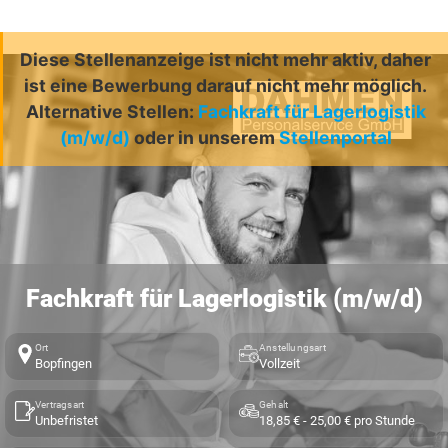
Diese Stellenanzeige ist nicht mehr aktiv, daher
ist eine Bewerbung darauf nicht mehr möglich.
Alternative Stellen:
Fachkraft für Lagerlogistik
(m/w/d)
oder in unserem
Stellenportal
Fachkraft für Lagerlogistik (m/w/d)
Ort
Anstellungsart
Bopfingen
Vollzeit
Vertragsart
Gehalt
Unbefristet
18,85 € - 25,00 € pro Stunde