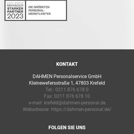
KONTAKT
DAHMEN Personalservice GmbH
Kleinewefersstraße 1, 47803 Krefeld
Tel.:
0211 876 678 0
Fax:
0211 876 678 10
e-mail:
krefeld@dahmen-personal.de
Webadresse:
https://dahmen-personal.de/
FOLGEN SIE UNS