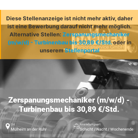
Diese Stellenanzeige ist nicht mehr aktiv, daher
ist eine Bewerbung darauf nicht mehr möglich.
Alternative Stellen:
Zerspanungsmechaniker
(m/w/d) - Turbinenbau bis 30,89 €/Std.
oder in
unserem
Stellenportal
Zerspanungsmechaniker (m/w/d) -
Turbinenbau bis 30,89 €/Std.
Ort
Anstellungsart
Mülheim an der Ruhr
Schicht / Nacht / Wochenende