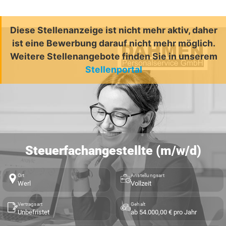
Diese Stellenanzeige ist nicht mehr aktiv, daher
ist eine Bewerbung darauf nicht mehr möglich.
Weitere Stellenangebote finden Sie in unserem
Stellenportal
Steuerfachangestellte (m/w/d)
Ort
Anstellungsart
Werl
Vollzeit
Vertragsart
Gehalt
Unbefristet
ab 54.000,00 € pro Jahr