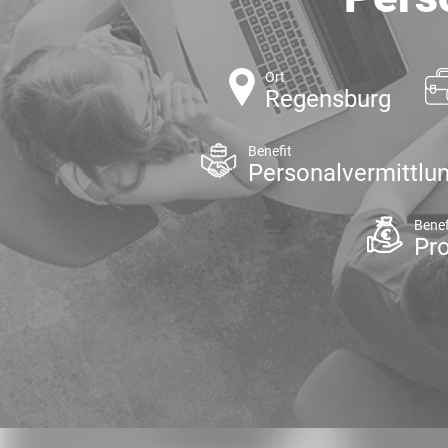
Ort
Regensburg
Benefit
Personalvermittlu
Benef
Pr