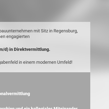
bauunternehmen mit Sitz in Regensburg,
inen engagierten
/d) in Direktvermittlung.
fgabenfeld in einem modernen Umfeld!
onalvermittlung
archien und ein kollegiales Miteinander