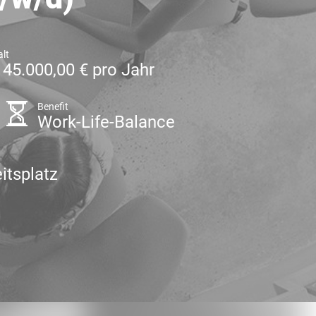
lt
 45.000,00 € pro Jahr
Benefit
Work-Life-Balance
itsplatz