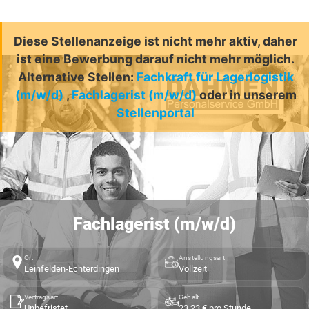
Diese Stellenanzeige ist nicht mehr aktiv, daher
ist eine Bewerbung darauf nicht mehr möglich.
Alternative Stellen:
Fachkraft für Lagerlogistik
(m/w/d)
,
Fachlagerist (m/w/d)
oder in unserem
Stellenportal
Fachlagerist (m/w/d)
Ort
Anstellungsart
Leinfelden-Echterdingen
Vollzeit
Vertragsart
Gehalt
Unbefristet
23,23 € pro Stunde