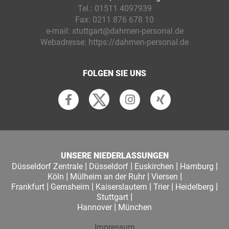
Tel.:
01511 4097939
Fax:
0211 876 678 10
e-mail:
stuttgart@dahmen-personal.de
Webadresse:
https://dahmen-personal.de
FOLGEN SIE UNS
UNSERE NIEDERLASSUNGEN
|
|
|
|
Düsseldorf Zentrale
Düsseldorf
Euskirchen
Hamburg
|
|
|
Köln
Mülheim an der Ruhr
Viersen
|
|
|
|
|
Frankfurt
Gernsheim
Kaiserslautern
Trier
Heidelberg
|
Stuttgart
|
Hannover
München
Impressum