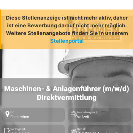
Diese Stellenanzeige ist nicht mehr aktiv, daher
ist eine Bewerbung darauf nicht mehr möglich.
Weitere Stellenangebote finden Sie in unserem
Stellenportal
Maschinen- & Anlagenführer (m/w/d)
Direktvermittlung
Ort
Anstellungsart
Euskirchen
Vollzeit
Vertragsart
Gehalt