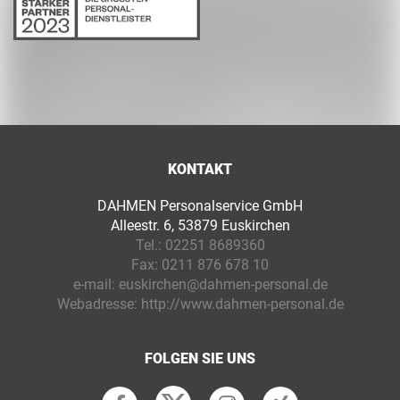
KONTAKT
DAHMEN Personalservice GmbH
Alleestr. 6, 53879 Euskirchen
Tel.:
02251 8689360
Fax:
0211 876 678 10
e-mail:
euskirchen@dahmen-personal.de
Webadresse:
http://www.dahmen-personal.de
FOLGEN SIE UNS