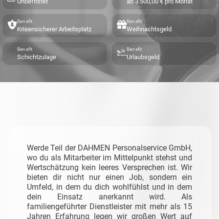
Unbefristet
ab 3.500,00 € pro Monat
Benefit
Benefit
Krisensicherer Arbeitsplatz
Weihnachtsgeld
Benefit
Benefit
Schichtzulage
Urlaubsgeld
Werde Teil der DAHMEN Personalservice GmbH,
wo du als Mitarbeiter im Mittelpunkt stehst und
Wertschätzung kein leeres Versprechen ist. Wir
bieten dir nicht nur einen Job, sondern ein
Umfeld, in dem du dich wohlfühlst und in dem
dein Einsatz anerkannt wird. Als
familiengeführter Dienstleister mit mehr als 15
Jahren Erfahrung legen wir großen Wert auf