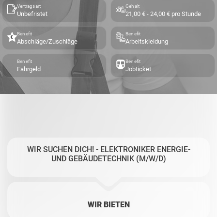
Vertragsart
Gehalt
Unbefristet
21,00 € - 24,00 € pro Stunde
Benefit
Benefit
Abschläge/Zuschläge
Arbeitskleidung
Benefit
Benefit
Fahrgeld
Jobticket
WIR SUCHEN DICH! - ELEKTRONIKER ENERGIE-
UND GEBÄUDETECHNIK (M/W/D)
WIR BIETEN