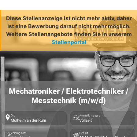
Diese Stellenanzeige ist nicht mehr aktiv, daher
ist eine Bewerbung darauf nicht mehr möglich.
Weitere Stellenangebote finden Sie in unserem
Stellenportal
Mechatroniker / Elektrotechniker /
Messtechnik (m/w/d)
Ort
Anstellungsart
Mülheim an der Ruhr
Vollzeit
Vertragsart
Gehalt