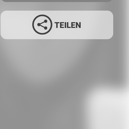
TEILEN
Facebook
Twitter
LinkedIn
Xing
Whatsapp
E-Mail