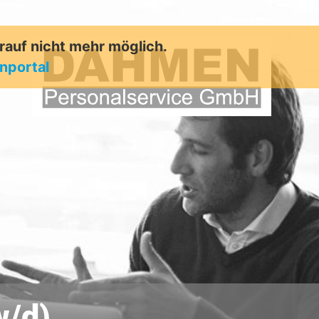
arauf nicht mehr möglich.
enportal
w/d)