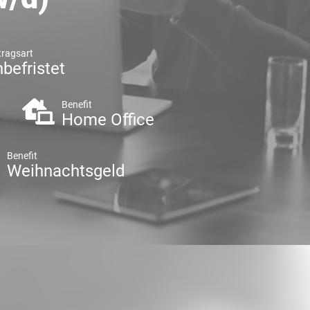
tragsart
befristet
Benefit
Home Office
Benefit
Weihnachtsgeld