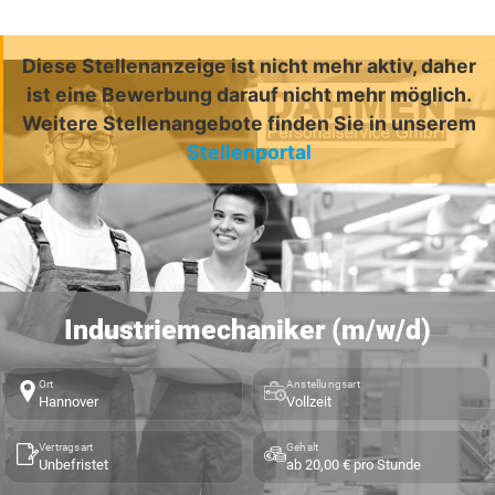
Diese Stellenanzeige ist nicht mehr aktiv, daher
ist eine Bewerbung darauf nicht mehr möglich.
Weitere Stellenangebote finden Sie in unserem
Stellenportal
Industriemechaniker (m/w/d)
Ort
Anstellungsart
Hannover
Vollzeit
Vertragsart
Gehalt
Unbefristet
ab 20,00 € pro Stunde