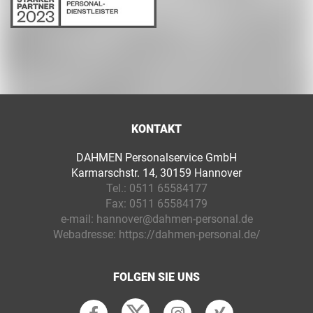
KONTAKT
DAHMEN Personalservice GmbH
Karmarschstr. 14, 30159 Hannover
Tel.:
0511 65584177
Fax:
0511 65584179
e-mail:
hannover@dahmen-personal.de
Webadresse:
https://dahmen-personal.de/
FOLGEN SIE UNS