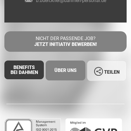
b.buerckner@dahmen-personal.de
NICHT DER PASSENDE JOB?
JETZT INITIATIV BEWERBEN!
BENEFITS
ÜBER UNS
TEILEN
BEI DAHMEN
Facebook
LinkedIn
Whatsapp