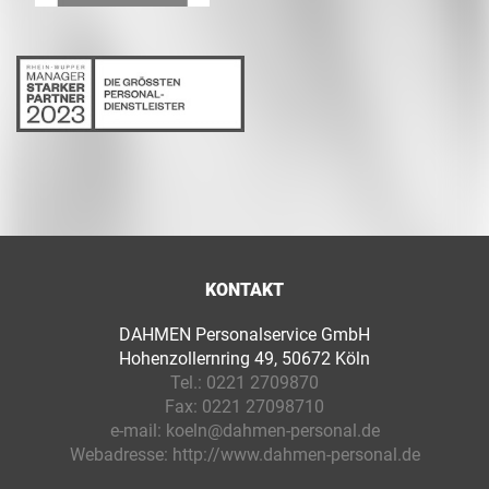
KONTAKT
DAHMEN Personalservice GmbH
Hohenzollernring 49, 50672 Köln
Tel.:
0221 2709870
Fax:
0221 27098710
e-mail:
koeln@dahmen-personal.de
Webadresse:
http://www.dahmen-personal.de