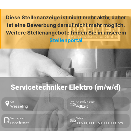
Diese Stellenanzeige ist nicht mehr aktiv, daher
ist eine Bewerbung darauf nicht mehr möglich.
Weitere Stellenangebote finden Sie in unserem
Stellenportal
Servicetechniker Elektro (m/w/d)
Ort
Anstellungsart
Wesseling
Vollzeit
Vertragsart
Gehalt
Unbefristet
33.600,00 € - 50.000,00 € pro Jahr