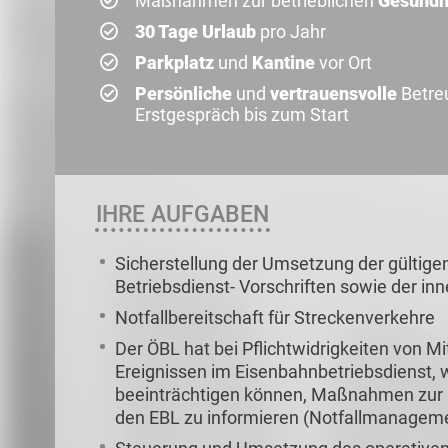
Maßnahmen zur betrieblichen
Gesundh
30 Tage Urlaub
pro Jahr
Parkplatz
und
Kantine
vor Ort
Persönliche
und
vertrauensvolle
Betre
Erstgespräch bis zum Start
IHRE AUFGABEN
Sicherstellung der Umsetzung der gültig
Betriebsdienst- Vorschriften sowie der i
Notfallbereitschaft für Streckenverkehre
Der ÖBL hat bei Pflichtwidrigkeiten von M
Ereignissen im Eisenbahnbetriebsdienst, w
beeinträchtigen können, Maßnahmen zur Er
den EBL zu informieren (Notfallmanageme