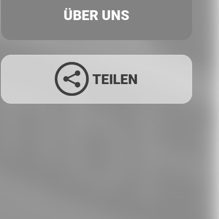
ÜBER UNS
TEILEN
Facebook
Twitter
LinkedIn
Xing
Whatsapp
E-Mail