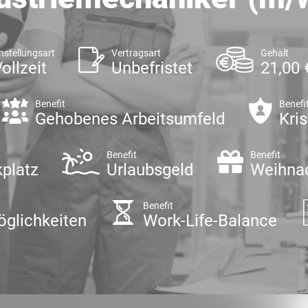
nstellungsart
Vertragsart
Gehalt
ollzeit
Unbefristet
21,00 
Benefit
Benefi
Gehobenes Arbeitsumfeld
Kri
t
Benefit
Benefit
kplatz
Urlaubsgeld
Weihna
Benefit
glichkeiten
Work-Life-Balance