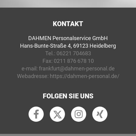
KONTAKT
DAHMEN Personalservice GmbH
Hans-Bunte-Straße 4, 69123 Heidelberg
Tel.:
06221 704683
Fax:
0211 876 678 10
e-mail:
frankfurt@dahmen-personal.de
Webadresse:
https://dahmen-personal.de/
FOLGEN SIE UNS