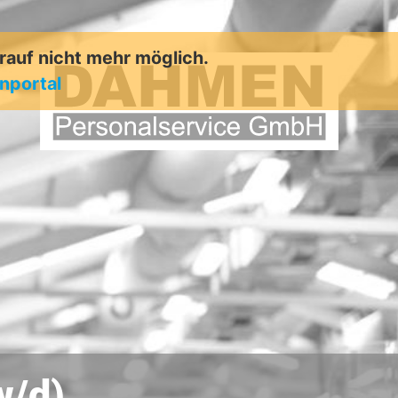
arauf nicht mehr möglich.
enportal
w/d)