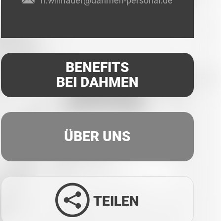
n.willnauer@dahmen-personal.de
BENEFITS
BEI DAHMEN
ÜBER UNS
TEILEN