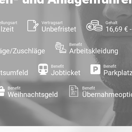
ellungsart
Vertragsart
Gehalt
lzeit
Unbefristet
16,69 € 
Benefit
äge/Zuschläge
Arbeitskleidung
Benefit
Benefit
tsumfeld
Jobticket
Parkplat
Benefit
Benefit
Weihnachtsgeld
Übernahmeopti