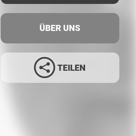
ÜBER UNS
TEILEN
Facebook
Twitter
LinkedIn
Xing
Whatsapp
E-Mail