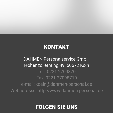
KONTAKT
DAHMEN Personalservice GmbH
Hohenzollernring 49, 50672 Köln
Tel.:
0221 2709870
Fax:
0221 27098710
e-mail:
koeln@dahmen-personal.de
Webadresse:
http://www.dahmen-personal.de
FOLGEN SIE UNS