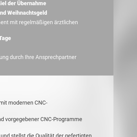
iel der Übernahme
und Weihnachtsgeld
t mit regelmäßigen ärztlichen
 Tage
uung durch Ihre Ansprechpartner
e mit modernen CNC-
and vorgegebener CNC-Programme
d stellst die Qualität der gefertigten