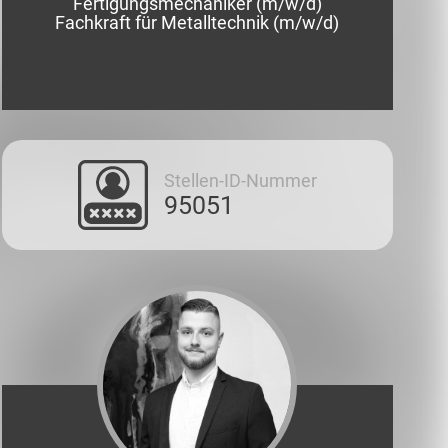
Fertigungsmechaniker (m/w/d)
Fachkraft für Metalltechnik (m/w/d)
Stellen-ID-Nummer
95051