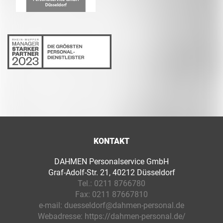
KONTAKT
DAHMEN Personalservice GmbH
Graf-Adolf-Str. 21, 40212 Düsseldorf
Tel.:
0211 8766780
Fax:
0211 87667810
e-mail:
duesseldorf@dahmen-personal.de
Webadresse:
https://dahmen-personal.de/