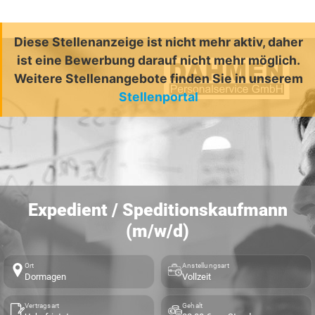
Diese Stellenanzeige ist nicht mehr aktiv, daher
ist eine Bewerbung darauf nicht mehr möglich.
Weitere Stellenangebote finden Sie in unserem
Stellenportal
Expedient / Speditionskaufmann
(m/w/d)
Ort
Anstellungsart
Dormagen
Vollzeit
Vertragsart
Gehalt