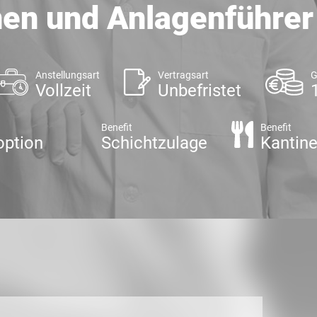
en und Anlagenführer
Anstellungsart
Vertragsart
G
Vollzeit
Unbefristet
Benefit
Benefit
ption
Schichtzulage
Kantin