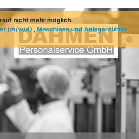
arauf nicht mehr möglich.
er (m/w/d)
,
Maschinen und Anlagenführer