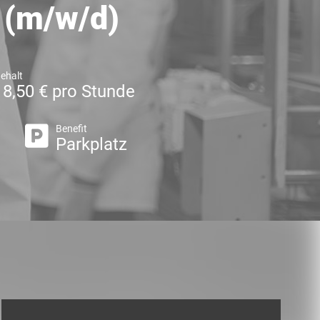
 (m/w/d)
ehalt
18,50 € pro Stunde
Benefit
e
Parkplatz