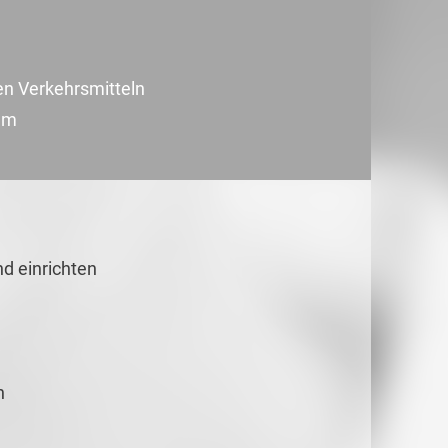
hen Verkehrsmitteln
am
d einrichten
n