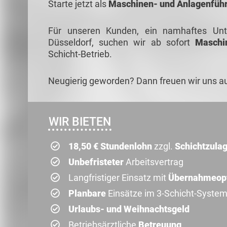
Starte jetzt als
Maschinen- und Anlagenfüh
Für unseren Kunden, ein namhaftes Unte
Düsseldorf, suchen wir ab sofort
Maschin
Schicht-Betrieb.
Neugierig geworden?
Dann freuen wir uns a
WIR BIETEN
18,50 € Stundenlohn
zzgl.
Schichtzula
Unbefristeter
Arbeitsvertrag
Langfristiger Einsatz mit
Übernahmeop
Planbare
Einsätze im 3-Schicht-Syste
Urlaubs- und Weihnachtsgeld
Betriebsärztliche
Betreuung