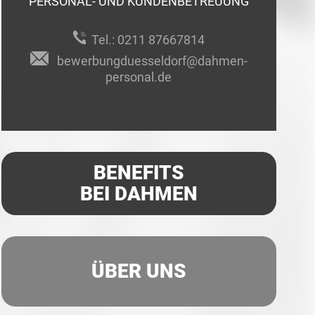
PERSONAL- UND KUNDENBETREUUNG
Tel.:
0211 87667814
bewerbungduesseldorf@dahmen-
personal.de
BENEFITS
BEI DAHMEN
ÜBER UNS