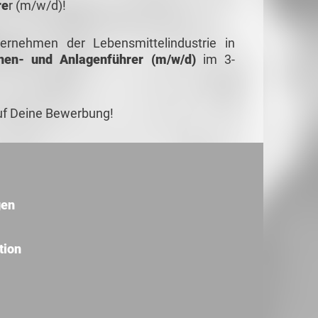
re
r (m/w/d)!
rnehmen der Lebensmittelindustrie in
en- und Anlagenführer (m/w/d)
im 3-
uf Deine Bewerbung!
gen
tion
m