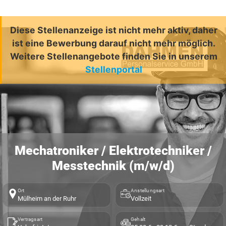
Diese Stellenanzeige ist nicht mehr aktiv, daher
ist eine Bewerbung darauf nicht mehr möglich.
Weitere Stellenangebote finden Sie in unserem
Stellenportal
Mechatroniker / Elektrotechniker /
Messtechnik (m/w/d)
Ort
Anstellungsart
Mülheim an der Ruhr
Vollzeit
Vertragsart
Gehalt