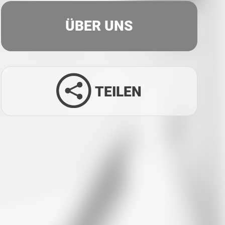
ÜBER UNS
TEILEN
Facebook
Twitter
LinkedIn
Xing
Whatsapp
E-Mail