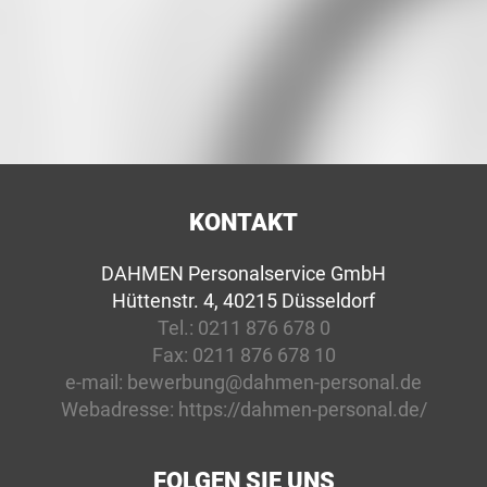
KONTAKT
DAHMEN Personalservice GmbH
Hüttenstr. 4, 40215 Düsseldorf
Tel.:
0211 876 678 0
Fax:
0211 876 678 10
e-mail:
bewerbung@dahmen-personal.de
Webadresse:
https://dahmen-personal.de/
FOLGEN SIE UNS