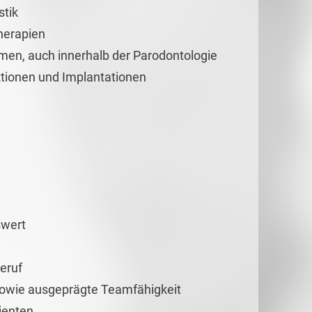
tik
herapien
en, auch innerhalb der Parodontologie
ionen und Implantationen
swert
eruf
 sowie ausgeprägte Teamfähigkeit
ienten