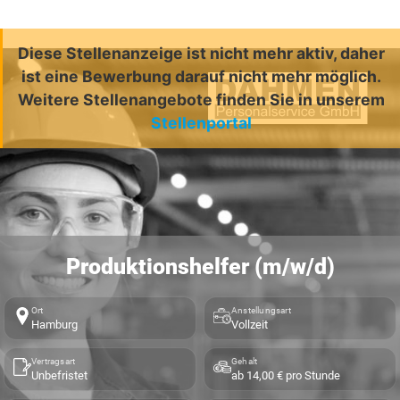
Diese Stellenanzeige ist nicht mehr aktiv, daher
ist eine Bewerbung darauf nicht mehr möglich.
Weitere Stellenangebote finden Sie in unserem
Stellenportal
Produktionshelfer (m/w/d)
Ort
Anstellungsart
Hamburg
Vollzeit
Vertragsart
Gehalt
Unbefristet
ab 14,00 € pro Stunde