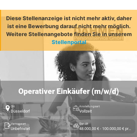
Diese Stellenanzeige ist nicht mehr aktiv, daher
ist eine Bewerbung darauf nicht mehr möglich.
Weitere Stellenangebote finden Sie in unserem
Stellenportal
Operativer Einkäufer (m/w/d)
Ort
Anstellungsart
Düsseldorf
Vollzeit
Vertragsart
Gehalt
Unbefristet
48.000,00 € - 100.000,00 € pro Jahr