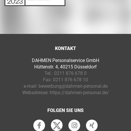
KONTAKT
DAHMEN Personalservice GmbH
Hüttenstr. 4, 40215 Düsseldorf
Tel.:
0211 876 678 0
Fax:
0211 876 678 10
e-mail:
bewerbung@dahmen-personal.de
Webadresse:
https://dahmen-personal.de/
FOLGEN SIE UNS