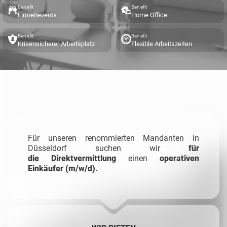
Benefit
Benefit
Firmenevents
Home Office
Benefit
Benefit
Krisensicherer Arbeitsplatz
Flexible Arbeitszeiten
Für unseren renommierten Mandanten in
Düsseldorf suchen wir
für
die
Direktvermittlung
einen
operativen
Einkäufer (m/w/d).