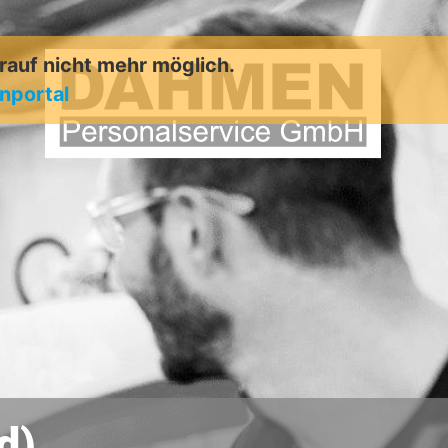
arauf nicht mehr möglich.
enportal
d)