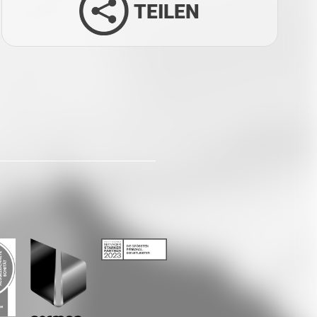
TEILEN
Facebook
Twitter
LinkedIn
Xing
Whatsapp
E-Mail