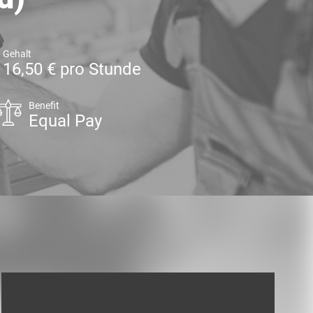
Gehalt
16,50 € pro Stunde
Benefit
Equal Pay