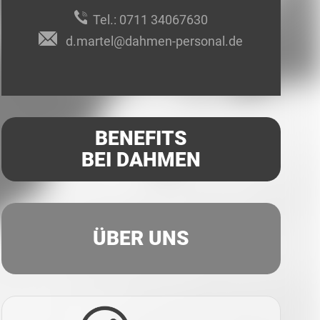
Tel.:
0711 34067630
d.martel@dahmen-personal.de
BENEFITS
BEI DAHMEN
ÜBER UNS