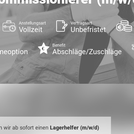
Anstellungsart
Vertragsart
Vollzeit
Unbefristet
Benefit
meoption
Abschläge/Zuschläge
 wir ab sofort einen
Lagerhelfer (m/w/d)