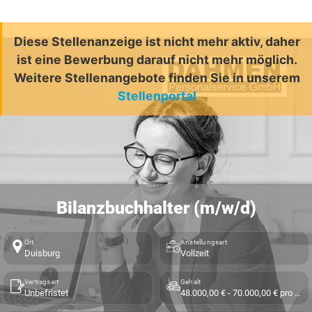
Diese Stellenanzeige ist nicht mehr aktiv, daher
ist eine Bewerbung darauf nicht mehr möglich.
Weitere Stellenangebote finden Sie in unserem
Stellenportal
Bilanzbuchhalter (m/w/d)
Ort
Anstellungsart
Duisburg
Vollzeit
Vertragsart
Gehalt
Unbefristet
48.000,00 € - 70.000,00 € pro Jahr