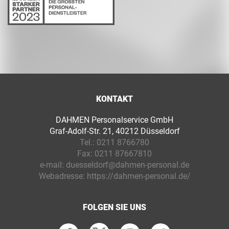
KONTAKT
DAHMEN Personalservice GmbH
Graf-Adolf-Str. 21, 40212 Düsseldorf
Tel.:
0211 8766780
Fax:
0211 87667810
e-mail:
duesseldorf@dahmen-personal.de
Webadresse:
https://dahmen-personal.de/
FOLGEN SIE UNS