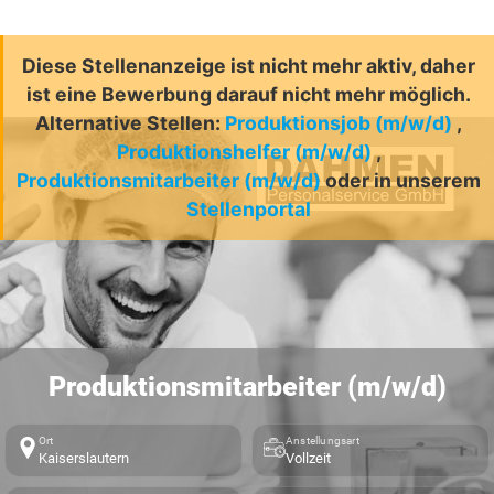
Diese Stellenanzeige ist nicht mehr aktiv, daher
ist eine Bewerbung darauf nicht mehr möglich.
Alternative Stellen:
Produktionsjob (m/w/d)
,
Produktionshelfer (m/w/d)
,
Produktionsmitarbeiter (m/w/d)
oder in unserem
Stellenportal
Produktionsmitarbeiter (m/w/d)
Ort
Anstellungsart
Kaiserslautern
Vollzeit