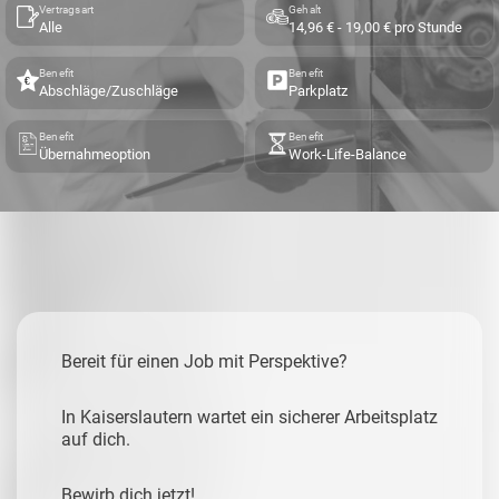
Vertragsart
Gehalt
Alle
14,96 € - 19,00 € pro Stunde
Benefit
Benefit
Abschläge/Zuschläge
Parkplatz
Benefit
Benefit
Übernahmeoption
Work-Life-Balance
Bereit für einen Job mit Perspektive?
In Kaiserslautern wartet ein sicherer Arbeitsplatz
auf dich.
Bewirb dich jetzt!