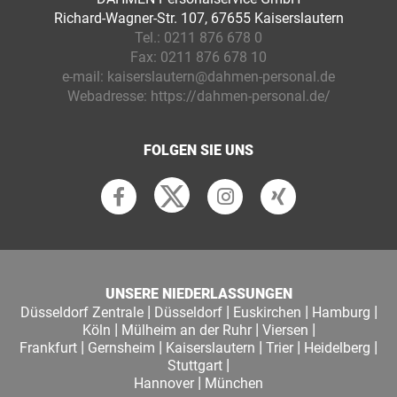
Richard-Wagner-Str. 107, 67655 Kaiserslautern
Tel.:
0211 876 678 0
Fax:
0211 876 678 10
e-mail:
kaiserslautern@dahmen-personal.de
Webadresse:
https://dahmen-personal.de/
FOLGEN SIE UNS
UNSERE NIEDERLASSUNGEN
|
|
|
|
Düsseldorf Zentrale
Düsseldorf
Euskirchen
Hamburg
|
|
|
Köln
Mülheim an der Ruhr
Viersen
|
|
|
|
|
Frankfurt
Gernsheim
Kaiserslautern
Trier
Heidelberg
|
Stuttgart
|
Hannover
München