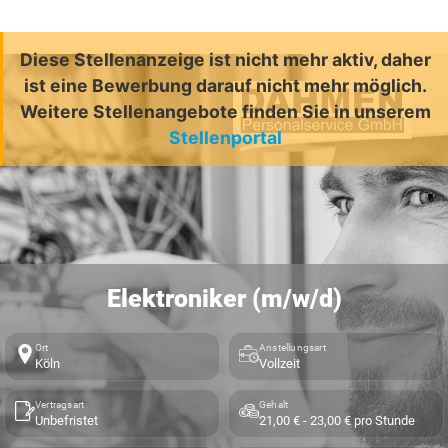
Diese Stellenanzeige ist nicht mehr aktiv, daher
ist eine Bewerbung darauf nicht mehr möglich.
Weitere Stellenangebote finden Sie in unserem
Stellenportal
Elektroniker (m/w/d)
Ort
Anstellungsart
Köln
Vollzeit
Vertragsart
Gehalt
Unbefristet
21,00 € - 23,00 € pro Stunde