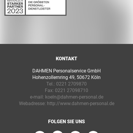
KONTAKT
DAHMEN Personalservice GmbH
Hohenzollernring 49, 50672 Köln
Tel.:
0221 2709870
Fax:
0221 27098710
e-mail:
koeln@dahmen-personal.de
Webadresse:
http://www.dahmen-personal.de
FOLGEN SIE UNS