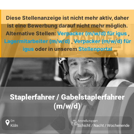
Diese Stellenanzeige ist nicht mehr aktiv, daher
ist eine Bewerbung darauf nicht mehr möglich.
Alternative Stellen:
Verpacker (m/w/d) für igus
,
Lagermitarbeiter (m/w/d)
,
Verpacker (m/w/d) für
igus
oder in unserem
Stellenportal
Staplerfahrer / Gabelstaplerfahrer
(m/w/d)
Ort
Anstellungsart
Köln
Schicht / Nacht / Wochenende