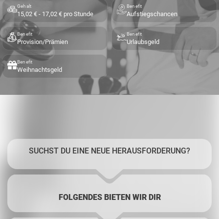
Gehalt
Benefit
15,02 € - 17,02 € pro Stunde
Aufstiegschancen
Benefit
Benefit
Provision/Prämien
Urlaubsgeld
Benefit
Weihnachtsgeld
SUCHST DU EINE NEUE HERAUSFORDERUNG?
FOLGENDES BIETEN WIR DIR