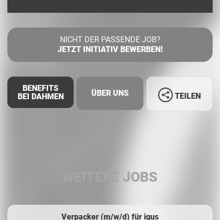
NICHT DER PASSENDE JOB?
JETZT INITIATIV BEWERBEN!
BENEFITS
ÜBER UNS
TEILEN
BEI DAHMEN
Facebook
LinkedIn
WEITERE JOBS
Whatsapp
Verpacker (m/w/d) für igus