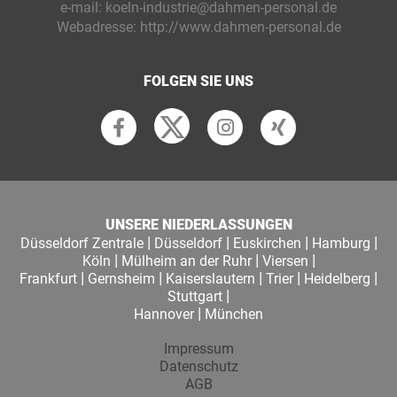
e-mail:
koeln-industrie@dahmen-personal.de
Webadresse:
http://www.dahmen-personal.de
FOLGEN SIE UNS
UNSERE NIEDERLASSUNGEN
|
|
|
|
Düsseldorf Zentrale
Düsseldorf
Euskirchen
Hamburg
|
|
|
Köln
Mülheim an der Ruhr
Viersen
|
|
|
|
|
Frankfurt
Gernsheim
Kaiserslautern
Trier
Heidelberg
|
Stuttgart
|
Hannover
München
Impressum
Datenschutz
AGB