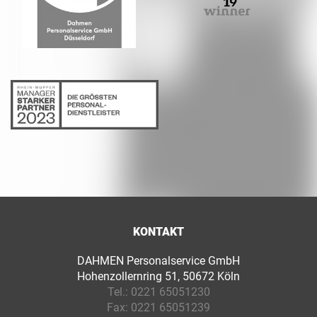
KONTAKT
DAHMEN Personalservice GmbH
Hohenzollernring 51, 50672 Köln
Tel.:
0221 65051230
Fax:
0221 65051239