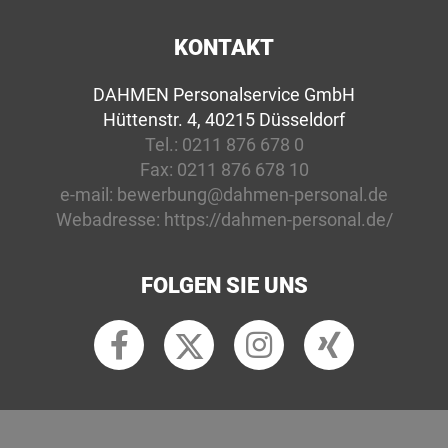
KONTAKT
DAHMEN Personalservice GmbH
Hüttenstr. 4, 40215 Düsseldorf
Tel.:
0211 876 678 0
Fax:
0211 876 678 10
e-mail:
bewerbung@dahmen-personal.de
Webadresse:
https://dahmen-personal.de/
FOLGEN SIE UNS