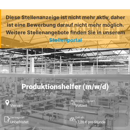
Diese Stellenanzeige ist nicht mehr aktiv, daher
ist eine Bewerbung darauf nicht mehr möglich.
Weitere Stellenangebote finden Sie in unserem
Stellenportal
Produktionshelfer (m/w/d)
Ort
Anstellungsart
Viersen
Vollzeit
Vertragsart
Gehalt
Unbefristet
17,20 € pro Stunde