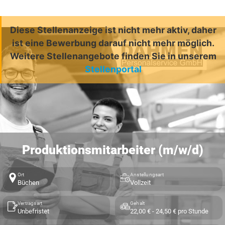
Diese Stellenanzeige ist nicht mehr aktiv, daher
ist eine Bewerbung darauf nicht mehr möglich.
Weitere Stellenangebote finden Sie in unserem
Stellenportal
Produktionsmitarbeiter (m/w/d)
Ort
Anstellungsart
Büchen
Vollzeit
Vertragsart
Gehalt
Unbefristet
22,00 € - 24,50 € pro Stunde