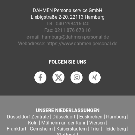
DAHMEN Personalservice GmbH
Liebigstraße 2-20, 22113 Hamburg
Tel.:
040 298416040
Fax:
0211 876 678 10
e-mail:
hamburg@dahmen-personal.de
Webadresse:
https://www.dahmen-personal.de
FOLGEN SIE UNS
UNSERE NIEDERLASSUNGEN
|
|
|
|
Düsseldorf Zentrale
Düsseldorf
Euskirchen
Hamburg
|
|
|
Köln
Mülheim an der Ruhr
Viersen
|
|
|
|
|
Frankfurt
Gernsheim
Kaiserslautern
Trier
Heidelberg
|
Stuttgart