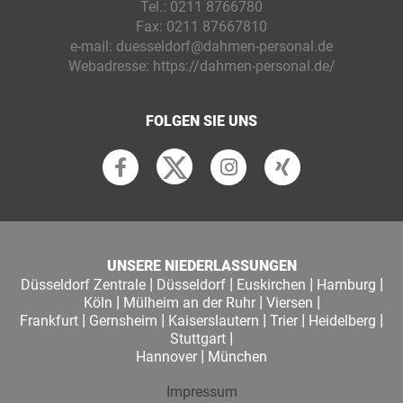
Tel.:
0211 8766780
Fax:
0211 87667810
e-mail:
duesseldorf@dahmen-personal.de
Webadresse:
https://dahmen-personal.de/
FOLGEN SIE UNS
UNSERE NIEDERLASSUNGEN
|
|
|
|
Düsseldorf Zentrale
Düsseldorf
Euskirchen
Hamburg
|
|
|
Köln
Mülheim an der Ruhr
Viersen
|
|
|
|
|
Frankfurt
Gernsheim
Kaiserslautern
Trier
Heidelberg
|
Stuttgart
|
Hannover
München
Impressum