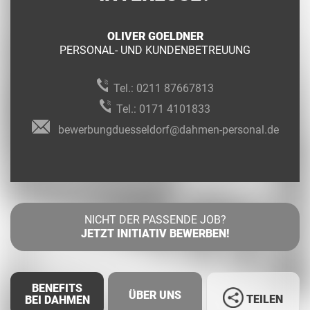
OLIVER GOELDNER
PERSONAL- UND KUNDENBETREUUNG
Tel.:
0211 87667813
Tel.:
0171 4101833
bewerbungduesseldorf@dahmen-personal.de
NICHT DER PASSENDE JOB?
JETZT INITIATIV BEWERBEN!
BENEFITS
ÜBER UNS
TEILEN
BEI DAHMEN