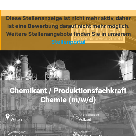
Diese Stellenanzeige ist nicht mehr aktiv, daher
ist eine Bewerbung darauf nicht mehr möglich.
Weitere Stellenangebote finden Sie in unserem
Stellenportal
Chemikant / Produktionsfachkraft
Chemie (m/w/d)
Ort
Anstellungsart
Witten
Vollzeit
Vertragsart
Gehalt