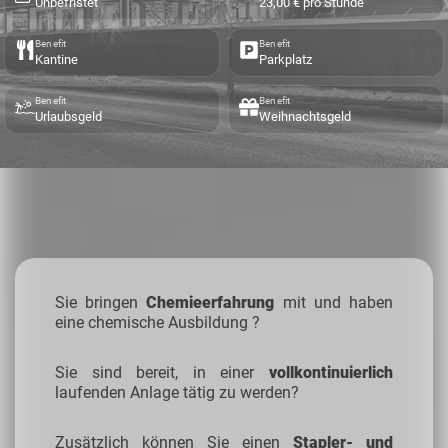
Unbefristet
23,00 € pro Stunde
Benefit
Benefit
Kantine
Parkplatz
Benefit
Benefit
Urlaubsgeld
Weihnachtsgeld
Sie bringen
Chemieerfahrung
mit und haben
eine chemische Ausbildung ?
Sie sind bereit, in einer
vollkontinuierlich
laufenden Anlage tätig zu werden?
Zusätzlich können Sie einen
Stapler- und