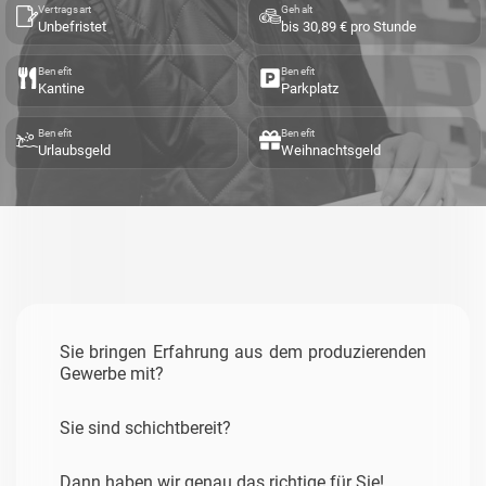
Vertragsart
Gehalt
Unbefristet
bis 30,89 € pro Stunde
Benefit
Benefit
Kantine
Parkplatz
Benefit
Benefit
Urlaubsgeld
Weihnachtsgeld
Sie bringen Erfahrung aus dem produzierenden
Gewerbe mit?
Sie sind schichtbereit?
Dann haben wir genau das richtige für Sie!