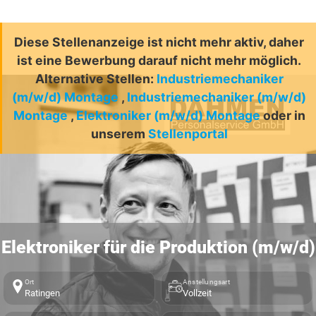
Diese Stellenanzeige ist nicht mehr aktiv, daher
ist eine Bewerbung darauf nicht mehr möglich.
Alternative Stellen:
Industriemechaniker
(m/w/d) Montage
,
Industriemechaniker (m/w/d)
Montage
,
Elektroniker (m/w/d) Montage
oder in
unserem
Stellenportal
Elektroniker für die Produktion (m/w/d)
Ort
Anstellungsart
Ratingen
Vollzeit