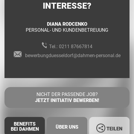
INTERESSE?
DIANA RODCENKO
PERSONAL- UND KUNDENBETREUUNG
Tel.:
0211 87667814
bewerbungduesseldorf@dahmen-personal.de
NICHT DER PASSENDE JOB?
JETZT INITIATIV BEWERBEN!
BENEFITS
ÜBER UNS
TEILEN
BEI DAHMEN