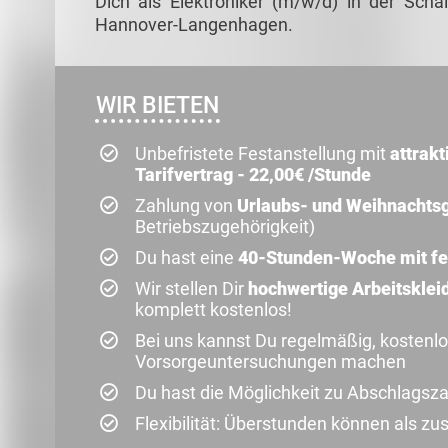
Dich als Elektroniker (m/w/d) in der Scha
Hannover-Langenhagen.
WIR BIETEN
Unbefristete Festanstellung mit
attrakt
Tarifvertrag - 22,00€ /Stunde
Zahlung von
Urlaubs- und Weihnachts
Betriebszugehörigkeit)
Du hast eine
40-Stunden-Woche mit fe
Wir stellen Dir
hochwertige Arbeitskle
komplett kostenlos!
Bei uns kannst Du regelmäßig, kostenl
Vorsorgeuntersuchungen machen
Du hast die Möglichkeit zu Abschlagsz
Flexibilität: Überstunden können als 