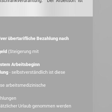
ltschrankverdrahtung. Der Arbeitsort ist
iver übertarifliche Bezahlung nach
geld
(Steigerung mit
stem Arbeitsbeginn
idung
- selbstverständlich ist diese
ose arbeitsmedizinische
ahlungen
zusätzlicher Urlaub genommen werden