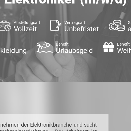
Anstellungsart
Vertragsart
G
Vollzeit
Unbefristet
a
Benefit
Benefit
skleidung
Urlaubsgeld
Wei
ernehmen der Elektronikbranche und sucht