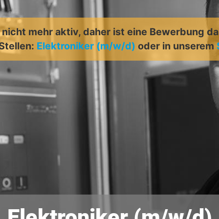
t nicht mehr aktiv, daher ist eine Bewerbung d
Stellen:
Elektroniker (m/w/d)
oder in unserem
Elektroniker (m/w/d)