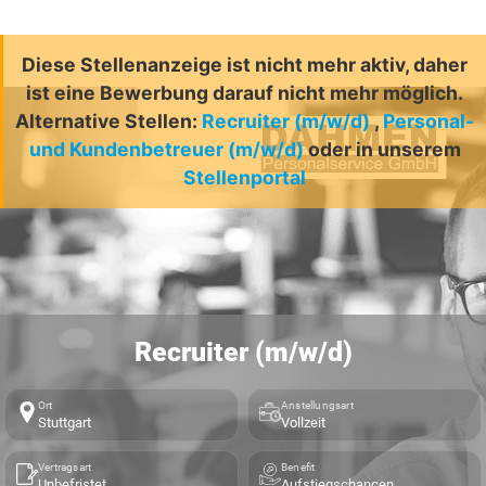
Diese Stellenanzeige ist nicht mehr aktiv, daher
ist eine Bewerbung darauf nicht mehr möglich.
Alternative Stellen:
Recruiter (m/w/d)
,
Personal-
und Kundenbetreuer (m/w/d)
oder in unserem
Stellenportal
Recruiter (m/w/d)
Ort
Anstellungsart
Stuttgart
Vollzeit
Vertragsart
Benefit
Unbefristet
Aufstiegschancen