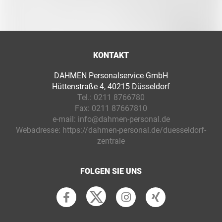
KONTAKT
DAHMEN Personalservice GmbH
Hüttenstraße 4, 40215 Düsseldorf
Tel.:
0211 8766780
Fax:
0211 87667810
e-mail:
info@dahmen-personal.de
Webadresse:
https://dahmen-personal.de/duesseldorf-
zentrale
FOLGEN SIE UNS