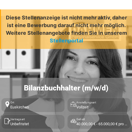
Diese Stellenanzeige ist nicht mehr aktiv, daher
ist eine Bewerbung darauf nicht mehr möglich.
Weitere Stellenangebote finden Sie in unserem
Stellenportal
Bilanzbuchhalter (m/w/d)
Ort
Anstellungsart
Euskirchen
Vollzeit
Vertragsart
Gehalt
Unbefristet
40.000,00 € - 65.000,00 € pro Jahr