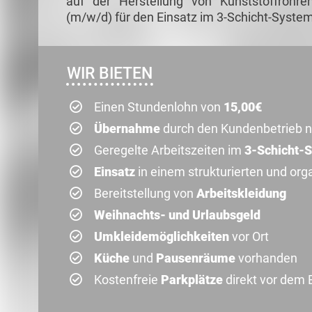
auf der Herstellung von Kunststoffrohren
(m/w/d) für den Einsatz im 3-Schicht-System
WIR BIETEN
Einen Stundenlohn von
15,00€
Übernahme
durch den Kundenbetrieb n
Geregelte Arbeitszeiten im
3-Schicht-
Einsatz
in einem strukturierten und org
Bereitstellung von
Arbeitskleidung
Weihnachts- und Urlaubsgeld
Umkleidemöglichkeiten
vor Ort
Küche
und
Pausenräume
vorhanden
Kostenfreie
Parkplätze
direkt vor dem 