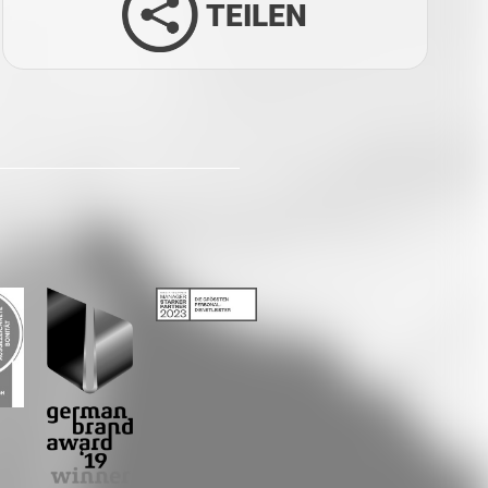
TEILEN
Facebook
Twitter
LinkedIn
Xing
Whatsapp
E-Mail