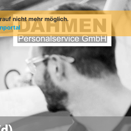
arauf nicht mehr möglich.
enportal
/d)