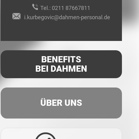
Tel.:
0211 87667811
i.kurbegovic@dahmen-personal.de
BENEFITS
BEI DAHMEN
ÜBER UNS