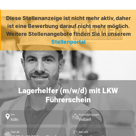
Diese Stellenanzeige ist nicht mehr aktiv, daher
ist eine Bewerbung darauf nicht mehr möglich.
Weitere Stellenangebote finden Sie in unserem
Stellenportal
Lagerhelfer (m/w/d) mit LKW
Führerschein
Ort
Anstellungsart
Köln
Vollzeit
Gehalt
Benefit