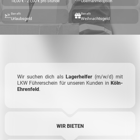
18,00 € - 21,00 € pro Stunde
Übernahmeoption
Benefit
Benefit
Urlaubsgeld
Weihnachtsgeld
Wir suchen dich als
Lagerhelfer
(m/w/d) mit
LKW Führerschein für unseren Kunden in
Köln-
Ehrenfeld
.
WIR BIETEN