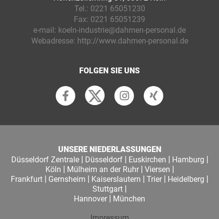
Tel.:
0221 65051230
Fax:
0221 65051239
e-mail:
koeln-industrie@dahmen-personal.de
Webadresse:
http://www.dahmen-personal.de
FOLGEN SIE UNS
UNSERE NIEDERLASSUNGEN
|
|
|
|
Düsseldorf Zentrale
Düsseldorf
Euskirchen
Hamburg
|
|
|
Köln
Mülheim an der Ruhr
Viersen
|
|
|
|
|
Frankfurt
Gernsheim
Kaiserslautern
Trier
Heidelberg
|
Stuttgart
|
Hannover
München
Impressum