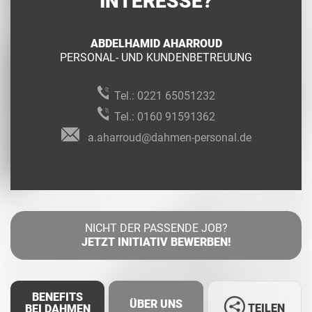
INTERESSE?
ABDELHAMID AHARROUD
PERSONAL- UND KUNDENBETREUUNG
Tel.:
0221 65051232
Tel.:
0160 91591362
a.aharroud@dahmen-personal.de
NICHT DER PASSENDE JOB?
JETZT INITIATIV BEWERBEN!
BENEFITS
ÜBER UNS
TEILEN
BEI DAHMEN