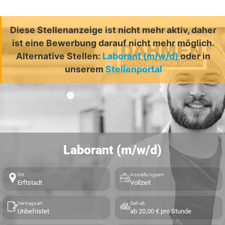
Diese Stellenanzeige ist nicht mehr aktiv, daher
ist eine Bewerbung darauf nicht mehr möglich.
Alternative Stellen:
Laborant (m/w/d)
oder in
unserem
Stellenportal
Laborant (m/w/d)
Ort
Anstellungsart
Erftstadt
Vollzeit
Vertragsart
Gehalt
Unbefristet
ab 20,00 € pro Stunde