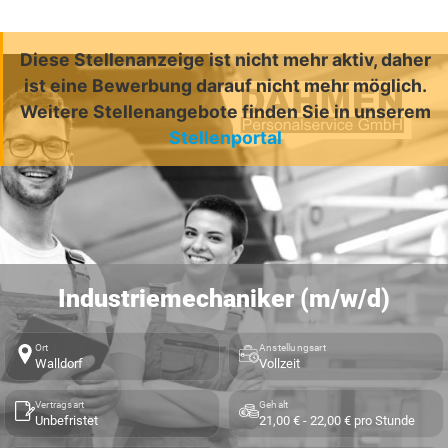
Diese Stellenanzeige ist nicht mehr aktiv, daher
ist eine Bewerbung darauf nicht mehr möglich.
Weitere Stellenangebote finden Sie in unserem
Stellenportal
Industriemechaniker (m/w/d)
Ort
Anstellungsart
Walldorf
Vollzeit
Vertragsart
Gehalt
Unbefristet
21,00 € - 22,00 € pro Stunde