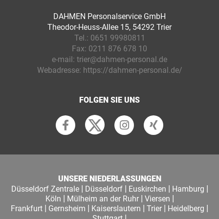
DAHMEN Personalservice GmbH
Theodor-Heuss-Allee 15, 54292 Trier
Tel.:
0651 99980811
Fax:
0211 876 678 10
e-mail:
trier@dahmen-personal.de
Webadresse:
https://dahmen-personal.de/
FOLGEN SIE UNS
UNSERE NIEDERLASSUNGEN
|
|
|
|
Düsseldorf Zentrale
Düsseldorf
Euskirchen
Hamburg
|
|
|
Köln
Mülheim an der Ruhr
Viersen
|
|
|
|
|
Frankfurt
Gernsheim
Kaiserslautern
Trier
Heidelberg
|
Stuttgart