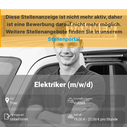
Diese Stellenanzeige ist nicht mehr aktiv, daher
ist eine Bewerbung darauf nicht mehr möglich.
Weitere Stellenangebote finden Sie in unserem
Stellenportal
Elektriker (m/w/d)
Ort
Anstellungsart
Trier
Vollzeit
Vertragsart
Gehalt
Unbefristet
19,00 € - 21,00 € pro Stunde