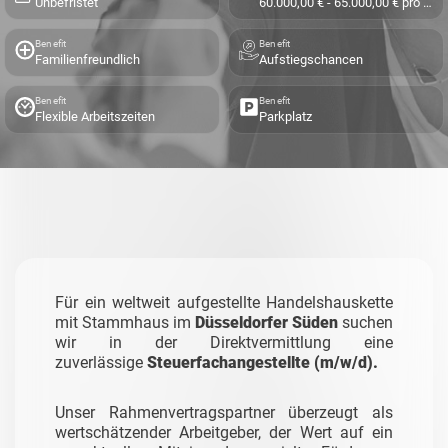
Unbefristet
60.000,00 € - 65.000,00 € pro Jahr
Benefit
Benefit
Familienfreundlich
Aufstiegschancen
Benefit
Benefit
Flexible Arbeitszeiten
Parkplatz
Für ein weltweit aufgestellte Handelshauskette
mit Stammhaus im
Düsseldorfer Süden
suchen
wir in der Direktvermittlung eine
zuverlässige
Steuerfachangestellte (m/w/d).
Unser Rahmenvertragspartner überzeugt als
wertschätzender Arbeitgeber, der Wert auf ein