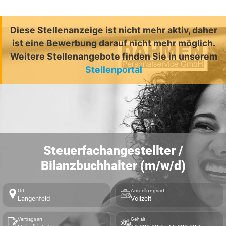
Diese Stellenanzeige ist nicht mehr aktiv, daher
ist eine Bewerbung darauf nicht mehr möglich.
Weitere Stellenangebote finden Sie in unserem
Stellenportal
Steuerfachangestellter /
Bilanzbuchhalter (m/w/d)
Ort
Anstellungsart
Langenfeld
Vollzeit
Vertragsart
Gehalt