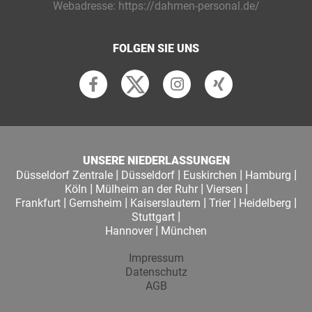
Webadresse:
https://dahmen-personal.de/
FOLGEN SIE UNS
UNSERE NIEDERLASSUNGEN
|
|
|
|
Düsseldorf Zentrale
Düsseldorf
Euskirchen
Hamburg
|
|
|
Köln
Mülheim an der Ruhr
Viersen
|
|
|
|
|
Frankfurt
Gernsheim
Kaiserslautern
Trier
Heidelberg
|
Stuttgart
|
Hannover
München
Impressum
Datenschutz
AGB