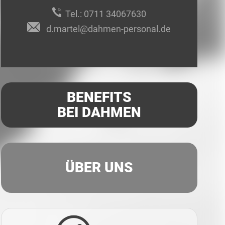
Tel.:
0711 34067630
d.martel@dahmen-personal.de
BENEFITS
BEI DAHMEN
ÜBER UNS