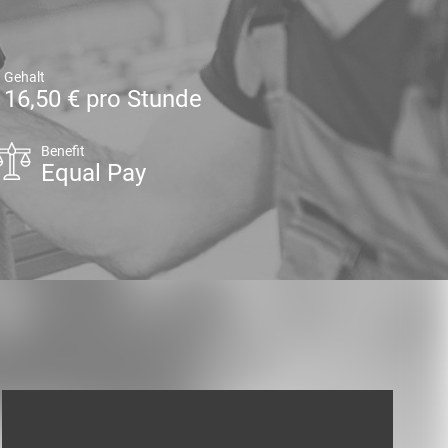
Gehalt
16,50 € pro Stunde
Benefit
Equal Pay