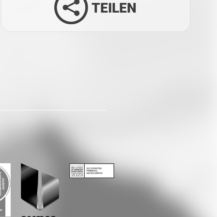
TEILEN
Facebook
Twitter
LinkedIn
Xing
Whatsapp
E-Mail