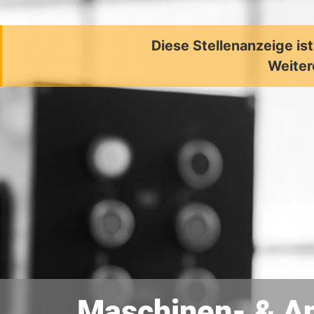
Diese Stellenanzeige is
Weiter
Maschinen- & An