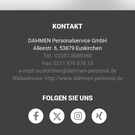
KONTAKT
DAHMEN Personalservice GmbH
Alleestr. 6, 53879 Euskirchen
Tel.:
02251 8689360
Fax:
0211 876 678 10
e-mail:
euskirchen@dahmen-personal.de
Webadresse:
http://www.dahmen-personal.de
FOLGEN SIE UNS