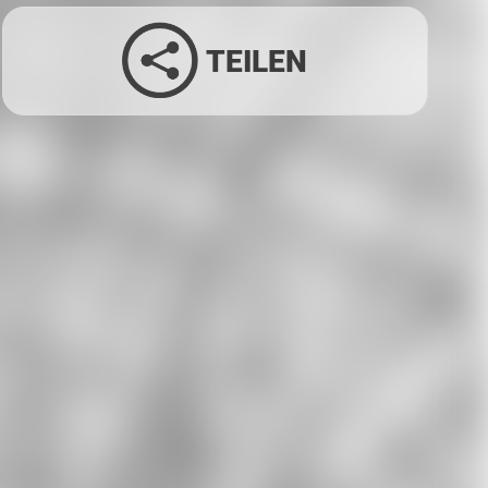
TEILEN
Facebook
Twitter
LinkedIn
Xing
Whatsapp
E-Mail