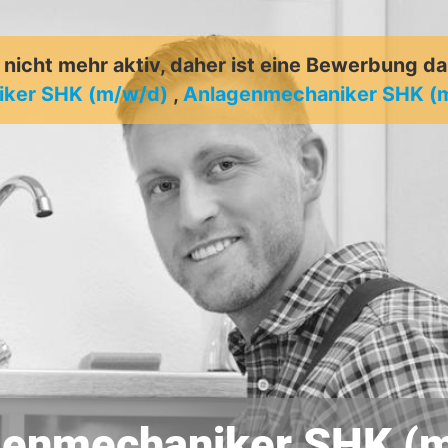
t nicht mehr aktiv, daher ist eine Bewerbung d
ker SHK (m/w/d)
,
Anlagenmechaniker SHK (
genmechaniker SHK (m