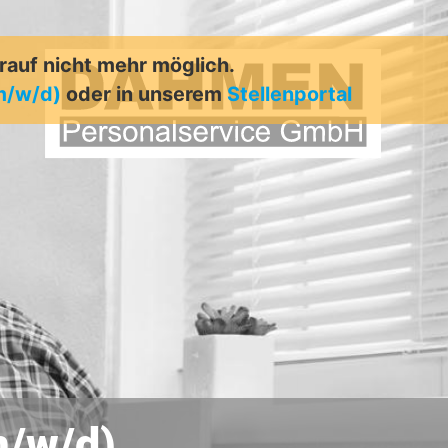
arauf nicht mehr möglich.
m/w/d)
oder in unserem
Stellenportal
/w/d)