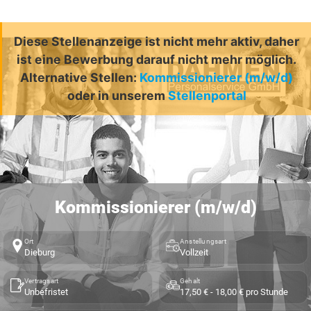
Diese Stellenanzeige ist nicht mehr aktiv, daher
ist eine Bewerbung darauf nicht mehr möglich.
Alternative Stellen:
Kommissionierer (m/w/d)
oder in unserem
Stellenportal
Kommissionierer (m/w/d)
Ort
Anstellungsart
Dieburg
Vollzeit
Vertragsart
Gehalt
Unbefristet
17,50 € - 18,00 € pro Stunde