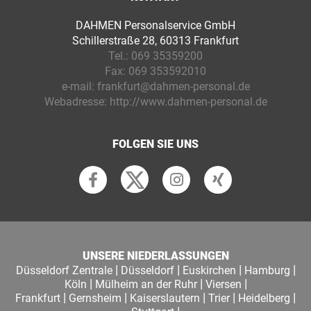
DAHMEN Personalservice GmbH
Schillerstraße 28, 60313 Frankfurt
Tel.:
069 35359200
Fax:
069 353592010
e-mail:
frankfurt@dahmen-personal.de
Webadresse:
http://www.dahmen-personal.de
FOLGEN SIE UNS
UNSERE NIEDERLASSUNGEN
|
|
|
|
Düsseldorf Zentrale
Düsseldorf
Euskirchen
Hamburg
|
|
|
Köln
Mülheim an der Ruhr
Viersen
|
|
|
|
|
Frankfurt
Gernsheim
Kaiserslautern
Trier
Heidelberg