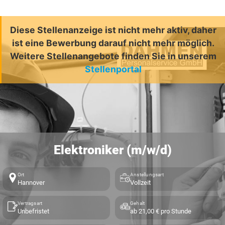
Diese Stellenanzeige ist nicht mehr aktiv, daher
ist eine Bewerbung darauf nicht mehr möglich.
Weitere Stellenangebote finden Sie in unserem
Stellenportal
Elektroniker (m/w/d)
Ort
Anstellungsart
Hannover
Vollzeit
Vertragsart
Gehalt
Unbefristet
ab 21,00 € pro Stunde