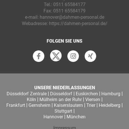
Tel.:
0511 65584177
Fax:
0511 65584179
e-mail:
hannover@dahmen-personal.de
Webadresse:
https://dahmen-personal.de/
FOLGEN SIE UNS
UNSERE NIEDERLASSUNGEN
|
|
|
|
Düsseldorf Zentrale
Düsseldorf
Euskirchen
Hamburg
|
|
|
Köln
Mülheim an der Ruhr
Viersen
|
|
|
|
|
Frankfurt
Gernsheim
Kaiserslautern
Trier
Heidelberg
|
Stuttgart
|
Hannover
München
Impressum