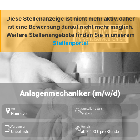
Diese Stellenanzeige ist nicht mehr aktiv, daher
ist eine Bewerbung darauf nicht mehr möglich.
Weitere Stellenangebote finden Sie in unserem
Stellenportal
Anlagenmechaniker (m/w/d)
Ort
Anstellungsart
Hannover
Vollzeit
Vertragsart
Gehalt
Unbefristet
ab 22,00 € pro Stunde