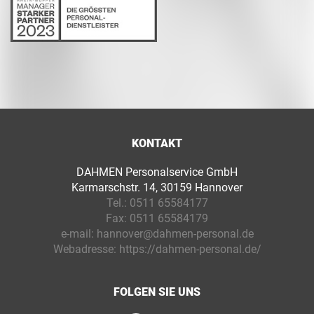
KONTAKT
DAHMEN Personalservice GmbH
Karmarschstr. 14, 30159 Hannover
Tel.:
0511 65584177
Fax:
0511 65584179
e-mail:
hannover@dahmen-personal.de
Webadresse:
https://dahmen-personal.de/
FOLGEN SIE UNS