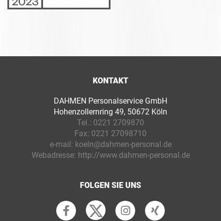
KONTAKT
DAHMEN Personalservice GmbH
Hohenzollernring 49, 50672 Köln
Tel.:
0221 2709870
Fax:
0221 27098710
e-mail:
koeln@dahmen-personal.de
Webadresse:
http://www.dahmen-personal.de
FOLGEN SIE UNS