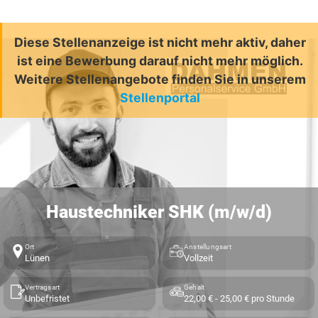
Diese Stellenanzeige ist nicht mehr aktiv, daher
ist eine Bewerbung darauf nicht mehr möglich.
Weitere Stellenangebote finden Sie in unserem
Stellenportal
Haustechniker SHK (m/w/d)
Ort
Anstellungsart
Lünen
Vollzeit
Vertragsart
Gehalt
Unbefristet
22,00 € - 25,00 € pro Stunde