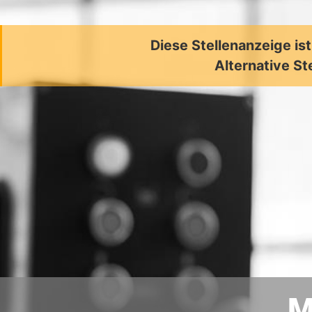
Diese Stellenanzeige is
Alternative St
M